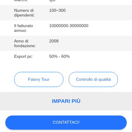
CONTROLLO
DI
Numero di
100~300
dipendenti:
QUALITÀ
Il fatturato
10000000-30000000
annuo:
CONTATTICI
Anno di
2008
fondazione:
Export pc:
50% - 60%
NOTIZIE
CASI
Fatory Tour
Controllo di qualità
MAPPA
IMPARI PIÙ
DEL
SITO
CONTATTACI!