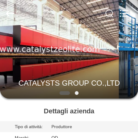
2026
CATALYSTS
GROUP
CO.,LTD.
All
Rights
Reserved.
CASA
PRODOTTI
CIRCA
NOI
CATALYSTS GROUP CO.,LTD
GIRO
DELLA
Dettagli azienda
FABBRICA
Tipo di attività:
Produttore
Marchi:
QD