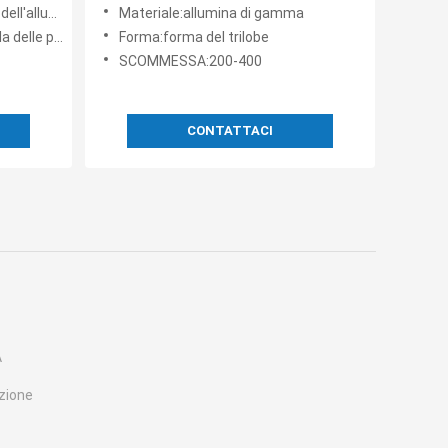
 θ-
gamma di 1.6-6mm sostiene la
l θ- Al2O3 alfa
Materiale:allumina di gamma
gno
forma di cristallo
 particelle
Forma:forma del trilobe
SCOMMESSA:200-400
CONTATTACI
A
ozione