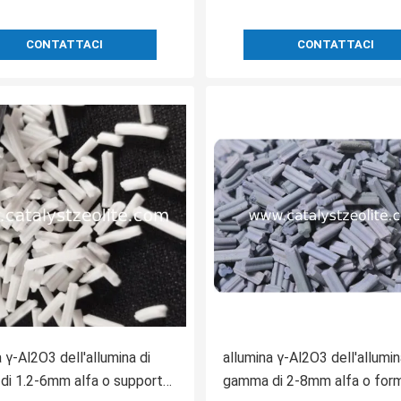
CONTATTACI
CONTATTACI
 γ-Al2O3 dell'allumina di
allumina γ-Al2O3 dell'allumin
i 1.2-6mm alfa o supporto
gamma di 2-8mm alfa o form