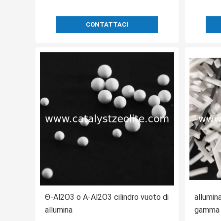
CONTATTACI
Θ-Al2O3 o Α-Al2O3 cilindro vuoto di
allumina
allumina
gamma d