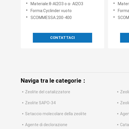
del cata
Materiale:θ-Al2O3 o α- Al2O3
Materi
forma d
Forma:Cyclinder vuoto
Forma:
SCOMMESSA:200-400
SCOM
CONTATTACI
Naviga tra le categorie：
Zeolite del catalizzatore
Zeol
Zeolite SAPO-34
Zeol
Setaccio molecolare della zeolite
Agen
Agente di declorazione
Cata