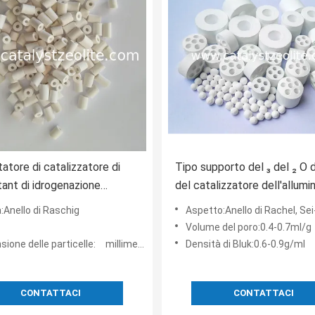
tatore di catalizzatore di
Tipo supporto del ₃ del ₂ O d
ant di idrogenazione
del catalizzatore dell'allumi
ello di 12mm Raschig
trasportatore
:Anello di Raschig
Aspetto:Anello di Rachel, Sei-foro a forma di speciale, cilindro del Sette-foro, ci
Volume del poro:0.4-0.7ml/g
one delle particelle: millimetro:3-12mm
Densità di Bluk:0.6-0.9g/ml
CONTATTACI
CONTATTACI