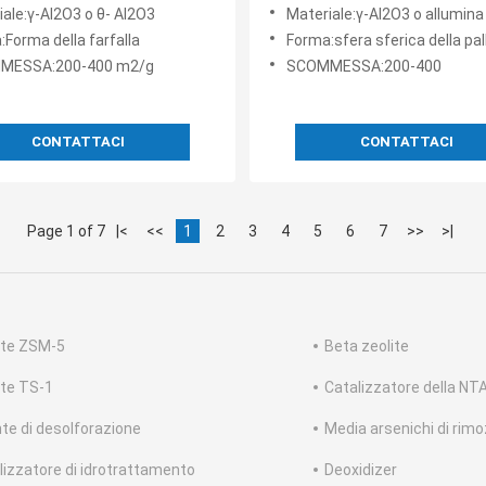
lizzatore dell'allumina di
cristallo delle particelle del
ale:γ-Al2O3 o θ- Al2O3
Materiale:γ-Al2O3 o allumina dell'allumina di gamma de
ella farfalla del θ- Al2O3
Al2O3 dell'allumina di soste
Forma della farfalla
Forma:sfera sferica della palla delle
sferico del catalizzatore
MESSA:200-400 m2/g
SCOMMESSA:200-400
CONTATTACI
CONTATTACI
Page 1 of 7
|<
<<
1
2
3
4
5
6
7
>>
>|
ite ZSM-5
Beta zeolite
ite TS-1
Catalizzatore della NT
te di desolforazione
Media arsenichi di rim
lizzatore di idrotrattamento
Deoxidizer