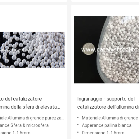
o del catalizzatore
Ingranaggio - supporto del
umina della sfera di elevata
catalizzatore dell'allumina di
a 200m2/G
microsfera della sfera
:Allumina di grande purezza di gamma e dell'alfa
Materiale:Allumina di grande purezza di gamm
ance:Sfera & microsfera
Apperance:pallina bianca
sione:1-1.5mm
Dimensione:1-1.5mm