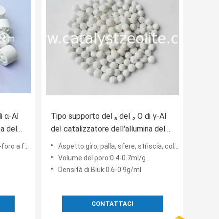
i α-Al
Tipo supporto del ₃ del ₂ O di γ-Al
na del
del catalizzatore dell'allumina del
trasportatore
lindro del Quattro-foro
Aspetto:giro, palla, sfere, striscia, colover
Volume del poro:0.4-0.7ml/g
Densità di Bluk:0.6-0.9g/ml
CONTATTACI