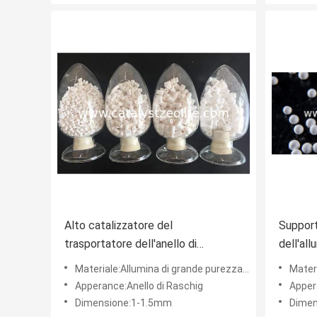
Alto catalizzatore del
Support
trasportatore dell'anello di
dell'all
resistenza a compressione 1.5mm
purezz
Materiale:Allumina di grande purezza di gamma e dell'alfa
Materiale
Raschig
Apperance:Anello di Raschig
Apper
Dimensione:1-1.5mm
Dimen