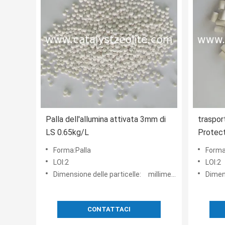
Palla dell'allumina attivata 3mm di
traspor
LS 0.65kg/L
Protect
dell'an
Forma:Palla
Forma
LOI:2
LOI:2
Dimensione delle particelle: millimetro:3-5MM
Dimensi
CONTATTACI