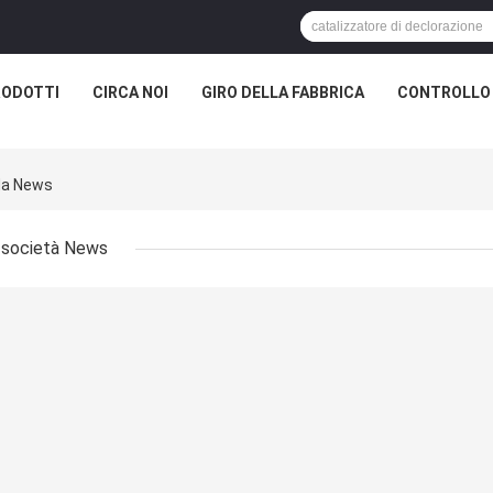
RODOTTI
CIRCA NOI
GIRO DELLA FABBRICA
CONTROLLO 
da News
società News