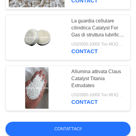
CONTACT
Catalizzatore fluido
di cracking catalitico
La guardia cellulare
cilindrica Catalyst For
Gas di struttura lubrifica
l'idro trattamento
USD3000-10000 Ton MOQ:1pcs
CONTACT
83
Supporto del
Allumina attivata Claus
Catalyst Titania
catalizzatore
Extrudates
dell'allumina
USD3000-10000 Ton MOQ:1pcs
CONTACT
85
CONTATTACI!