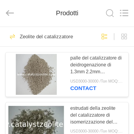
2026
CATALYSTS
GROUP
Prodotti
CO.,LTD.
All
Rights
Reserved.
CASA
22
Zeolite del catalizzatore
Zeolite del
PRODOTTI
catalizzatore
palle del catalizzatore di
deidrogenazione di
CIRCA
1.3mm 2.2mm
NOI
dell'alcano NC10-C14
USD3000-30000 /Ton MOQ:1 chilogrammo
ad alchenico
CONTACT
43
GIRO
DELLA
estrudati della zeolite
Zeolite ZSM-5
del catalizzatore di
FABBRICA
isomerizzazione del
xilene di 1.4mm
USD3000-30000 /Ton MOQ:1 chilogrammo