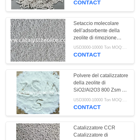
CONTACT
16
Media arsenichi di
Setaccio molecolare
dell'adsorbente della
rimozione
zeolite di rimozione
dello iodio SiO2/Al2O3
USD3000-10000 Ton MOQ:1 chilogrammo
10
CONTACT
Polvere del catalizzatore
5
della zeolite di
Agente di
SiO2/Al2O3 800 Zsm 5
per il metanolo di
declorazione
USD3000-10000 Ton MOQ:1 chilogrammo
conversione a benzina
CONTACT
Catalizzatore CCR
Catalizzatore di