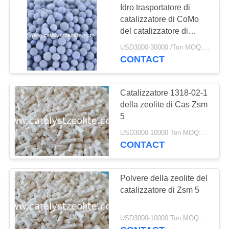
Idro trasportatore di
Catalizzatore
catalizzatore di CoMo
del catalizzatore di
Dehydrogenating
desolforazione di CoMo
USD3000-30000 /Ton MOQ:1 chilogrammo
per Depolyerization di
CONTACT
carbone
Catalizzatore 1318-02-1
della zeolite di Cas Zsm
49
5
Sposti il
USD3000-10000 Ton MOQ:1 chilogrammo
CONTACT
catalizzatore
Polvere della zeolite del
catalizzatore di Zsm 5
42
USD3000-10000 Ton MOQ:1 chilogrammo