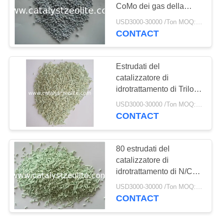
PRIVACY
CoMo dei gas della
POLICY
coda di Claus
USD3000-30000 /Ton MOQ:1 chilogrammo
CONTACT
10
Zeolite TS-1
Estrudati del
catalizzatore di
idrotrattamento di Trilope
di SCOMMESSA 150
USD3000-30000 /Ton MOQ:1 chilogrammo
CONTACT
10
80 estrudati del
Catalizzatore della
catalizzatore di
idrotrattamento di N/Cm
NTA
2mm Paraffine
USD3000-30000 /Ton MOQ:1 chilogrammo
CONTACT