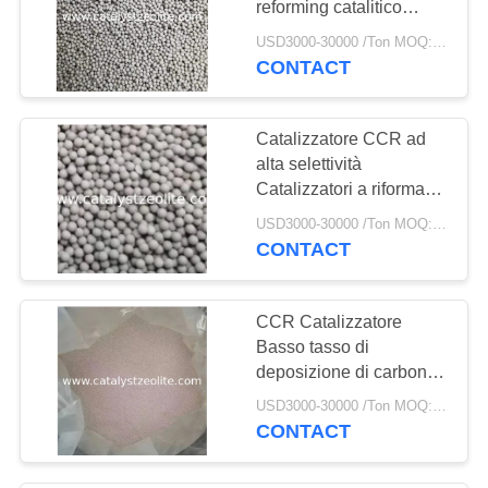
reforming catalitico
69
continuo Catalizzatore
USD3000-30000 /Ton MOQ:1 chilogrammo
Catalizzatore di
Pt
CONTACT
idrotrattamento
Catalizzatore CCR ad
alta selettività
Catalizzatori a riforma
continua Sfere
USD3000-30000 /Ton MOQ:1 chilogrammo
CONTACT
13
Deoxidizer
CCR Catalizzatore
Basso tasso di
deposizione di carbonio
Catalizzatori di riforma
USD3000-30000 /Ton MOQ:1 chilogrammo
continua Pt
CONTACT
Catalizzatore
10