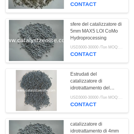
CONTROLLO
CONTACT
DI
QUALITÀ
sfere del catalizzatore di
12
5mm MAX5 LOI CoMo
Hydroprocessing
CONTATTICI
Beta zeolite
USD3000-30000 /Ton MOQ:1 chilogrammo
CONTACT
NOTIZIE
Estrudati del
CASI
catalizzatore di
idrotrattamento del
17
trasportatore 3mm
MAPPA
USD3000-30000 /Ton MOQ:1 chilogrammo
dell'allumina
CONTACT
DEL
Zeolite SAPO-34
SITO
catalizzatore di
idrotrattamento di 4mm