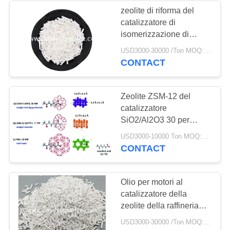
zeolite di riforma del
catalizzatore di
58
isomerizzazione di
Setaccio molecolare
250m2/G 2.2mm
USD3000-30000 /Ton MOQ:1 chilogrammo
CONTACT
della zeolite
Zeolite ZSM-12 del
catalizzatore
SiO2/Al2O3 30 per
alchilazione selettiva di
44
USD3000-10000 Ton MOQ:1 chilogrammo
forma di naftalene
CONTACT
Agente di
desolforazione
Olio per motori al
catalizzatore della
zeolite della raffineria
10mm Zsm 5 del gasolio
USD3000-30000 /Ton MOQ:1 chilogrammo