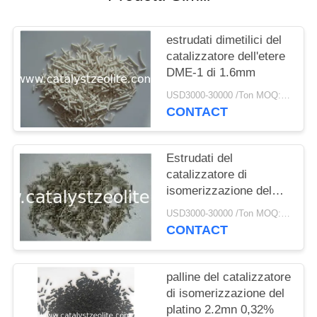
PRIVACY
POLICY
estrudati dimetilici del
catalizzatore dell'etere
DME-1 di 1.6mm
USD3000-30000 /Ton MOQ:1 chilogrammo
CONTACT
Estrudati del
catalizzatore di
isomerizzazione del
platino SKI-110 0,046%
USD3000-30000 /Ton MOQ:1 chilogrammo
CONTACT
palline del catalizzatore
di isomerizzazione del
platino 2.2mn 0,32%