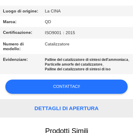
CONTROLLO
DI
Luogo di origine:
La CINA
QUALITÀ
Marca:
QD
Certificazione:
ISO9001：2015
CONTATTICI
Numero di
Catalizzatore
modello:
NOTIZIE
Evidenziare:
,
Palline del catalizzatore di sintesi dell'ammoniaca
,
Particelle amorfe del catalizzatore
Palline del catalizzatore di sintesi di iso
CASI
CONTATTACI!
MAPPA
DEL
DETTAGLI DI APERTURA
SITO
Prodotti Simili