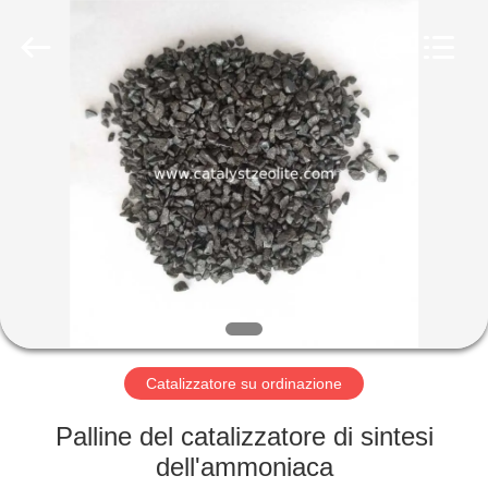
2026
CATALYSTS
GROUP
CO.,LTD.
All
Rights
Reserved.
CASA
PRODOTTI
CIRCA
NOI
GIRO
DELLA
Catalizzatore su ordinazione
FABBRICA
Palline del catalizzatore di sintesi
dell'ammoniaca