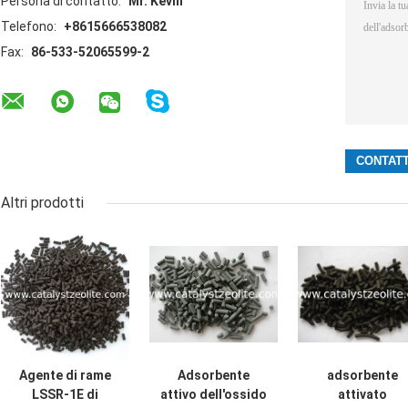
Persona di contatto:
Mr. Kevin
Telefono:
+8615666538082
Fax:
86-533-52065599-2
Altri prodotti
Agente di rame
Adsorbente
adsorbente
LSSR-1E di
attivo dell'ossido
attivato