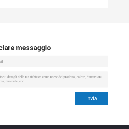
dell'alcali del
della materia
di
carbonio attivato
prima di LOI LS-
8 maglie
TT
ciare messaggio