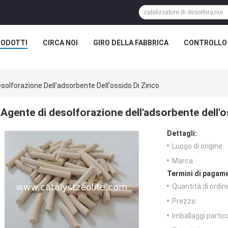
RODOTTI
CIRCA NOI
GIRO DELLA FABBRICA
CONTROLLO 
solforazione Dell'adsorbente Dell'ossido Di Zinco
Agente di desolforazione dell'adsorbente dell'o
Dettagli:
Luogo di origine:
Marca:
Termini di pagame
Quantità di ordin
Prezzo:
Imballaggi partico