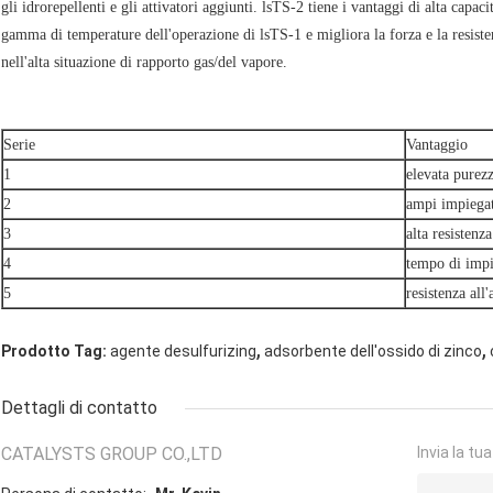
gli idrorepellenti e gli attivatori aggiunti. lsTS-2 tiene i vantaggi di alta capac
gamma di temperature dell'operazione di lsTS-1 e migliora la forza e la resiste
nell'alta situazione di rapporto gas/del vapore.
Serie
Vantaggio
1
elevata purez
2
ampi impiegat
3
alta resistenz
4
tempo di imp
5
resistenza all
,
,
Prodotto Tag:
agente desulfurizing
adsorbente dell'ossido di zinco
Dettagli di contatto
CATALYSTS GROUP CO.,LTD
Invia la tu