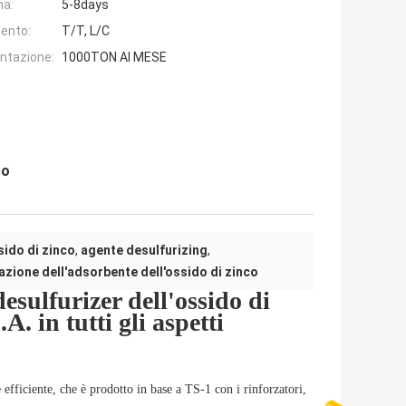
na:
5-8days
ento:
T/T, L/C
entazione:
1000TON Al MESE
co
sido di zinco
,
agente desulfurizing
,
azione dell'adsorbente dell'ossido di zinco
desulfurizer dell'ossido di
A. in tutti gli aspetti
efficiente, che è prodotto in base a TS-1 con i rinforzatori,