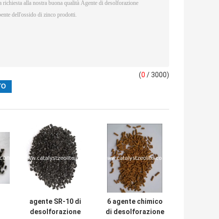
(
0
/ 3000)
agente SR-10 di
6 agente chimico
desolforazione
di desolforazione