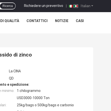
Richiedere un preventivo
|
Italian
Ricerca
DI QUALITÀ
CONTATTICI
NOTIZIE
CASI
ssido di zinco
La CINA
QD
nto e spedizione:
e minimo:
1 chilogrammo
USD3000-10000 Ton
lari:
25kg/bags o 500kg/bags e carbonio