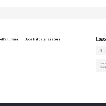
desolforazione
di zinco di Ф3 T-
granulare del
del nichel
302
carbonio SR-20 
4mm
Las
ell'allumina
Sposti il catalizzatore