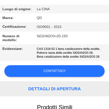
CONTROLLO
DI
Luogo di origine:
La CINA
QUALITÀ
Marca:
QD
Certificazione:
ISO9001：2015
CONTATTICI
Numero di
SiO2/Al2O3=20-150
modello:
NOTIZIE
Evidenziare:
,
CAS 1318 02 1 beta catalizzatore della zeolite
,
Polvere nana della zeolite SiO2/Al2O3 28
Beta catalizzatore della zeolite SiO2/Al2O3 28
CASI
CONTATTACI!
MAPPA
DEL
DETTAGLI DI APERTURA
SITO
Prodotti Simili