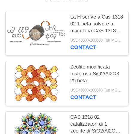
PRIVACY
POLICY
La H scrive a Cas 1318
02 1 beta polvere a
macchina CAS 1318
della zeolite 02 1
USD40000-100000 Ton MOQ:1 chilogrammo
CONTACT
Zeolite modificata
fosforosa SiO2/Al2O3
25 beta
USD40000-100000 Ton MOQ:1 chilogrammo
CONTACT
CAS 1318 02
catalizzatori di 1
zeolite di SiO2/Al2O3