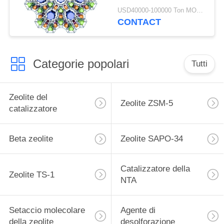
70 Mesoporous beta
USD40000-100000 Ton MOQ:1 chilogrammo
CONTACT
Categorie popolari
Tutti
Zeolite del
Zeolite ZSM-5
catalizzatore
Beta zeolite
Zeolite SAPO-34
Catalizzatore della
Zeolite TS-1
NTA
Setaccio molecolare
Agente di
della zeolite
desolforazione