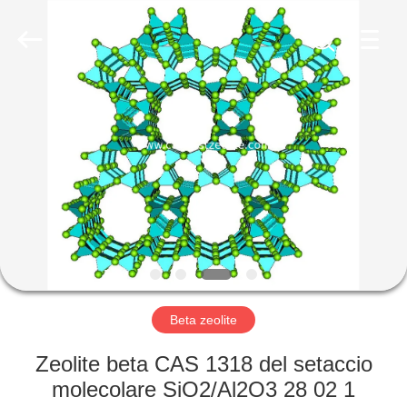
2026
CATALYSTS
GROUP
CO.,LTD.
All
Rights
Reserved.
CASA
PRODOTTI
CIRCA
NOI
GIRO
DELLA
Beta zeolite
FABBRICA
Zeolite beta CAS 1318 del setaccio
molecolare SiO2/Al2O3 28 02 1