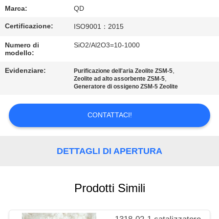
CONTROLLO
Marca:
QD
DI
Certificazione:
ISO9001：2015
QUALITÀ
Numero di
SiO2/Al2O3=10-1000
modello:
CONTATTICI
Evidenziare:
,
Purificazione dell'aria Zeolite ZSM-5
,
Zeolite ad alto assorbente ZSM-5
Generatore di ossigeno ZSM-5 Zeolite
NOTIZIE
CONTATTACI!
CASI
DETTAGLI DI APERTURA
MAPPA
DEL
Prodotti Simili
SITO