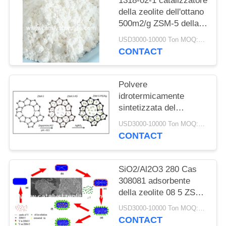
PRIVACY
1318-02-1 catalizzatore
della zeolite dell'ottano
POLICY
500m2/g ZSM-5 della
benzina di aumento
USD3000-10000 Ton MOQ:1 chilogrammo
CONTACT
Polvere
idrotermicamente
sintetizzata del
catalizzatore di CAS
USD3000-10000 Ton MOQ:1 chilogrammo
308081-08-5 HZSM 5
CONTACT
SiO2/Al2O3 280 Cas
308081 adsorbente
della zeolite 08 5 ZSM-
5
USD3000-10000 Ton MOQ:1 chilogrammo
CONTACT