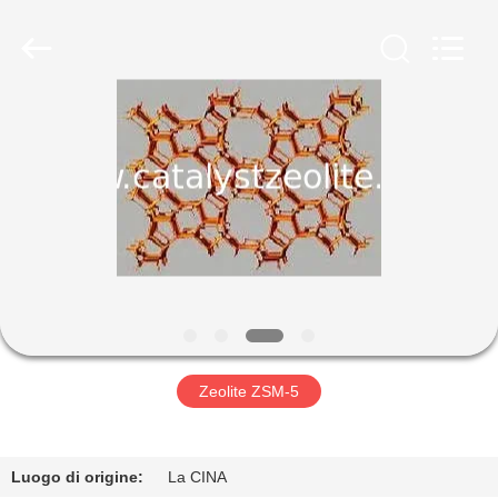
2026
CATALYSTS
GROUP
CO.,LTD.
All
Rights
Reserved.
CASA
PRODOTTI
CIRCA
NOI
GIRO
DELLA
Zeolite ZSM-5
FABBRICA
Luogo di origine:
La CINA