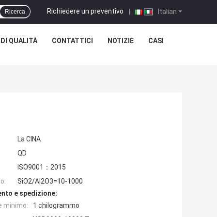
Richiedere un preventivo
|
Italian
Ricerca
DI QUALITÀ
CONTATTICI
NOTIZIE
CASI
La CINA
QD
ISO9001：2015
o:
SiO2/Al2O3=10-1000
nto e spedizione:
e minimo:
1 chilogrammo