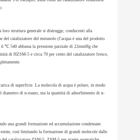
o.
 loro struttura generale si distrugge, conducenti alla
e del catalizzatore del metanolo (l'acqua è una del prodotto
. il ℃ 540 abbassa la pressione parziale di 22mmHg che
nità di HZSM-5 e circa 70 per cento del catalizzatore fresco,
mpletamente.
 carica di superficie. La molecola di acqua è polare, in modo
l diametro di n-esano, ma la quantità di adsorbimento di n-
endo una grandi formazione ed accumulazione condensate.
 esiste, così limitando la formazione di grandi molecole dalle
oke del catalizzatore ZSM-5. ZSM-5 per piante aromatiche