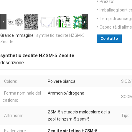
Prezzo:
Imballaggi partico
Tempi di conseg
Capacità di alim
Grande immagine :
synthetic zeolite HZSM-5
Contatto
Zeolite
synthetic zeolite HZSM-5 Zeolite
descrizione
Colore:
Polvere bianca
SiO2/
Forma nominale del
Ammonio/idrogeno
SCOM
catione:
ZSM-5 setaccio molecolare della
Altri nomi:
Tipo:
zeolite hzsm-5 zsm-5
Evidenziare:
Zeolite sintetico HZSM-5