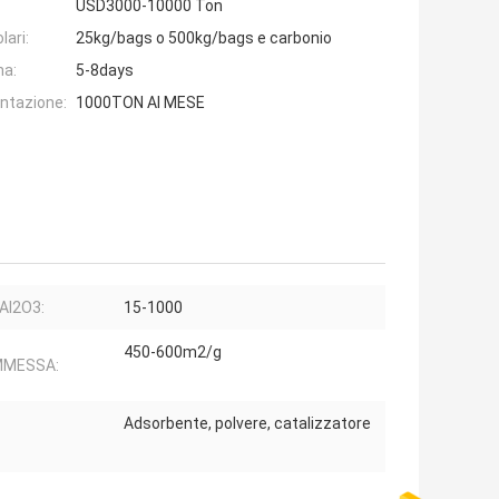
USD3000-10000 Ton
lari:
25kg/bags o 500kg/bags e carbonio
na:
5-8days
entazione:
1000TON Al MESE
Al2O3:
15-1000
450-600m2/g
MESSA:
Adsorbente, polvere, catalizzatore