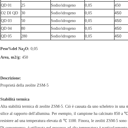
QD 01
25
Sodio/idrogeno
0,05
450
450
O2 DI QD
30
Sodio/idrogeno
0,05
450
QD 03
50
Sodio/idrogeno
0,05
450
QD 04
80
Sodio/idrogeno
0,05
450
QD 05
280
Sodio/idrogeno
0,05
Peso%del Na
O:
0,05
2
Area, m2/g:
450
Descrizione:
Proprietà della zeolite ZSM-5
Stabilità termica
Alta stabilità termica di zeolite ZSM-5. Ciò è causata da uno scheletro in una s
silice al rapporto dell'allumina. Per esempio, il campione ha calcinato 850 a ℃
resistere ad una temperatura elevata di ℃ 1100. Finora, le zeoliti ZSM-5 sono c
Di conseguenza, è utilizzata nel processo ad alta temperatura è particolarmente