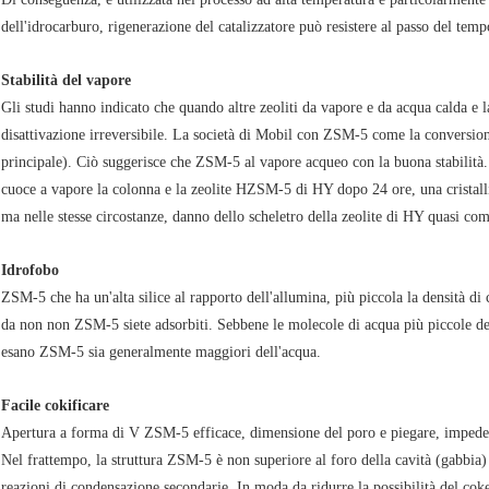
dell'idrocarburo, rigenerazione del catalizzatore può resistere al passo del temp
Stabilità del vapore
Gli studi hanno indicato che quando altre zeoliti da vapore e da acqua calda e la
disattivazione irreversibile. La società di Mobil con ZSM-5 come la conversion
principale). Ciò suggerisce che ZSM-5 al vapore acqueo con la buona stabilità
cuoce a vapore la colonna e la zeolite HZSM-5 di HY dopo 24 ore, una cristalli
ma nelle stesse circostanze, danno dello scheletro della zeolite di HY quasi co
Idrofobo
ZSM-5 che ha un'alta silice al rapporto dell'allumina, più piccola la densità di
da non non ZSM-5 siete adsorbiti. Sebbene le molecole di acqua più piccole de
esano ZSM-5 sia generalmente maggiori dell'acqua.
Facile cokificare
Apertura a forma di V ZSM-5 efficace, dimensione del poro e piegare, imped
Nel frattempo, la struttura ZSM-5 è non superiore al foro della cavità (gabbia)
reazioni di condensazione secondarie. In moda da ridurre la possibilità del c