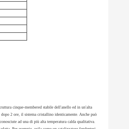
truttura cinque-membered stabile dell'anello ed in un'alta
 dopo 2 ore, il sistema cristallino identicamente. Anche può
onosciute ad una di più alta temperatura calda qualitativa.
 adatta. Per esempio, usila come un catalizzatore fendentesi