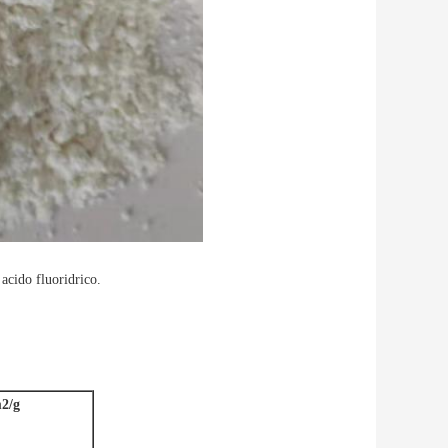
 acido fluoridrico.
2/g