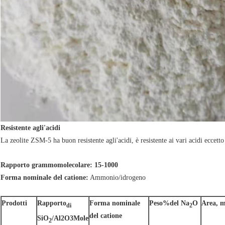
Resistente agli'acidi
La zeolite ZSM-5 ha buon resistente agli'acidi, è resistente ai vari acidi eccetto
Rapporto grammomolecolare: 15-1000
Forma nominale del catione:
Ammonio/idrogeno
Prodotti
Rapporto
Forma nominale
Peso%del Na
O
Area, m
di
2
del catione
SiO
/Al2O3Mole
2