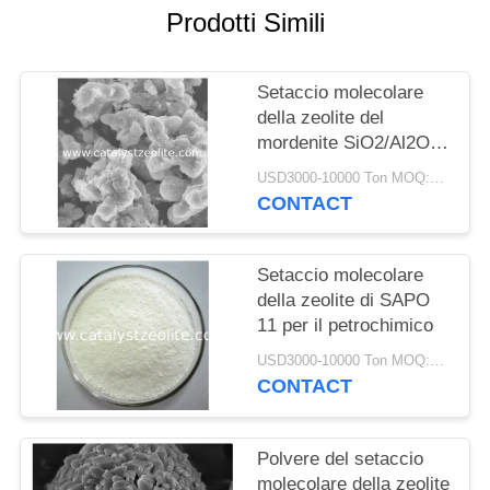
PRIVACY
Prodotti Simili
POLICY
Setaccio molecolare
della zeolite del
mordenite SiO2/Al2O3
25
USD3000-10000 Ton MOQ:1 chilogrammo
CONTACT
Setaccio molecolare
della zeolite di SAPO
11 per il petrochimico
USD3000-10000 Ton MOQ:1 chilogrammo
CONTACT
Polvere del setaccio
molecolare della zeolite