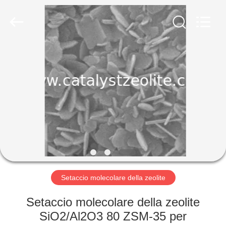
2026
CATALYSTS
GROUP
CO.,LTD.
All
Rights
Reserved.
CASA
PRODOTTI
CIRCA
NOI
GIRO
DELLA
Setaccio molecolare della zeolite
FABBRICA
Setaccio molecolare della zeolite
SiO2/Al2O3 80 ZSM-35 per