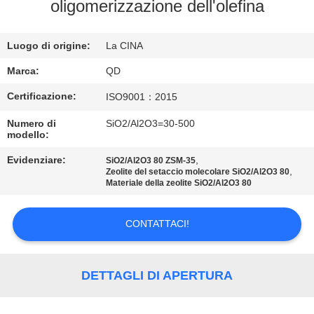
CONTROLLO
oligomerizzazione dell'olefina
DI
Luogo di origine:
La CINA
QUALITÀ
Marca:
QD
CONTATTICI
Certificazione:
ISO9001：2015
Numero di
SiO2/Al2O3=30-500
NOTIZIE
modello:
Evidenziare:
,
SiO2/Al2O3 80 ZSM-35
,
Zeolite del setaccio molecolare SiO2/Al2O3 80
CASI
Materiale della zeolite SiO2/Al2O3 80
MAPPA
CONTATTACI!
DEL
SITO
DETTAGLI DI APERTURA