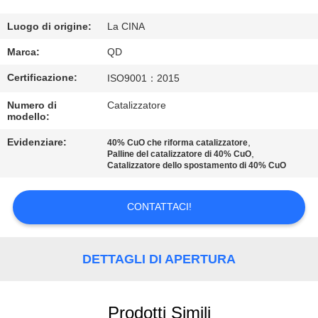
CONTROLLO
DI
Luogo di origine:
La CINA
QUALITÀ
Marca:
QD
Certificazione:
ISO9001：2015
CONTATTICI
Numero di
Catalizzatore
modello:
NOTIZIE
Evidenziare:
,
40% CuO che riforma catalizzatore
,
Palline del catalizzatore di 40% CuO
Catalizzatore dello spostamento di 40% CuO
CASI
CONTATTACI!
MAPPA
DEL
DETTAGLI DI APERTURA
SITO
Prodotti Simili