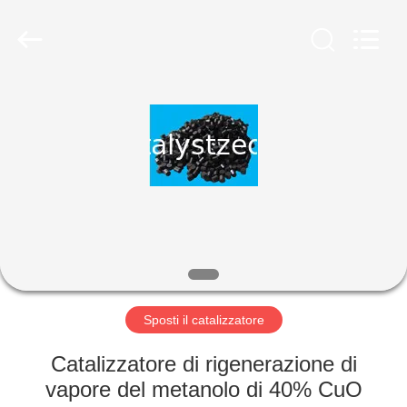
2026
CATALYSTS
GROUP
CO.,LTD.
All
Rights
Reserved.
CASA
PRODOTTI
CIRCA
NOI
GIRO
DELLA
Sposti il catalizzatore
FABBRICA
Catalizzatore di rigenerazione di
vapore del metanolo di 40% CuO