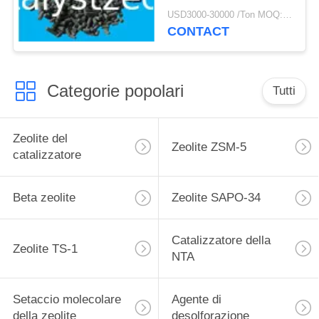
del Ti di Al di mg di
USD3000-30000 /Ton MOQ:1 chilogrammo
4mm
CONTACT
Categorie popolari
Tutti
Zeolite del
Zeolite ZSM-5
catalizzatore
Beta zeolite
Zeolite SAPO-34
Catalizzatore della
Zeolite TS-1
NTA
Setaccio molecolare
Agente di
della zeolite
desolforazione