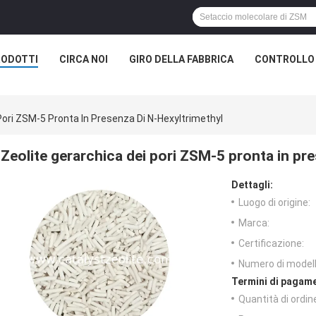
RODOTTI
CIRCA NOI
GIRO DELLA FABBRICA
CONTROLLO 
Pori ZSM-5 Pronta In Presenza Di N-Hexyltrimethyl
Zeolite gerarchica dei pori ZSM-5 pronta in pr
Dettagli:
Luogo di origine:
Marca:
Certificazione:
Numero di modell
Termini di pagame
Quantità di ordin