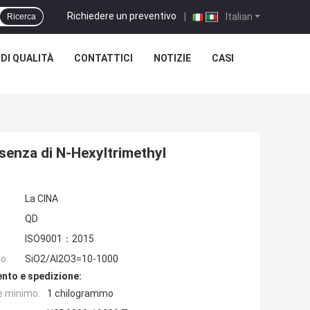
Richiedere un preventivo
|
Italian
Ricerca
DI QUALITÀ
CONTATTICI
NOTIZIE
CASI
esenza di N-Hexyltrimethyl
La CINA
QD
ISO9001：2015
o:
SiO2/Al2O3=10-1000
nto e spedizione:
e minimo:
1 chilogrammo