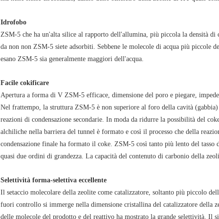
Idrofobo
ZSM-5 che ha un'alta silice al rapporto dell'allumina, più piccola la densità di
da non non ZSM-5 siete adsorbiti. Sebbene le molecole di acqua più piccole de
esano ZSM-5 sia generalmente maggiori dell'acqua.
Facile cokificare
Apertura a forma di V ZSM-5 efficace, dimensione del poro e piegare, imped
Nel frattempo, la struttura ZSM-5 è non superiore al foro della cavità (gabbia)
reazioni di condensazione secondarie. In moda da ridurre la possibilità del c
alchiliche nella barriera del tunnel è formato e così il processo che della reazi
condensazione finale ha formato il coke. ZSM-5 così tanto più lento del tasso d
quasi due ordini di grandezza. La capacità del contenuto di carbonio della zeol
Selettività forma-selettiva eccellente
Il setaccio molecolare della zeolite come catalizzatore, soltanto più piccolo dell
fuori controllo si immerge nella dimensione cristallina del catalizzatore della z
delle molecole del prodotto e del reattivo ha mostrato la grande selettività. I