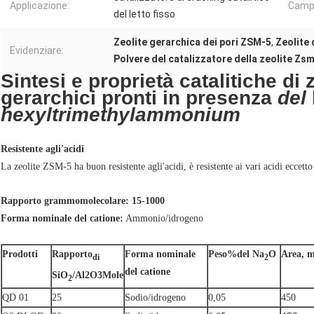
Applicazione:
Campi
del letto fisso
Zeolite gerarchica dei pori ZSM-5
,
Zeolite 
Evidenziare:
Polvere del catalizzatore della zeolite Zs
Sintesi e proprietà catalitiche di 
gerarchici pronti in presenza
del
hexyltrimethylammonium
Resistente agli'acidi
La zeolite ZSM-5 ha buon resistente agli'acidi, è resistente ai vari acidi eccetto
Rapporto grammomolecolare: 15-1000
Forma nominale del catione:
Ammonio/idrogeno
Prodotti
Rapporto
Forma nominale
Peso%del Na
O
Area, m
di
2
del catione
SiO
/Al2O3Mole
2
QD 01
25
Sodio/idrogeno
0,05
450