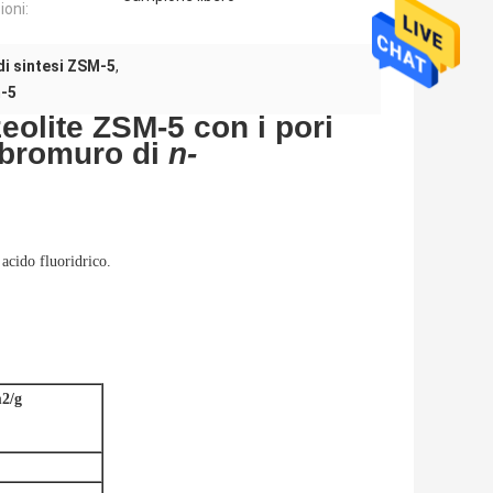
oni:
di sintesi ZSM-5
,
m-5
zeolite ZSM-5 con i pori
bromuro di
n-
 acido fluoridrico.
2/g