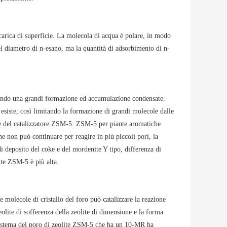
 carica di superficie. La molecola di acqua è polare, in modo
l diametro di n-esano, ma la quantità di adsorbimento di n-
endo una grandi formazione ed accumulazione condensate.
 esiste, così limitando la formazione di grandi molecole dalle
oke del catalizzatore ZSM-5. ZSM-5 per piante aromatiche
one non può continuare per reagire in più piccoli pori, la
i deposito del coke e del mordenite Y tipo, differenza di
ite ZSM-5 è più alta.
e molecole di cristallo del foro può catalizzare la reazione
eolite di sofferenza della zeolite di dimensione e la forma
l sistema del poro di zeolite ZSM-5 che ha un 10-MR ha