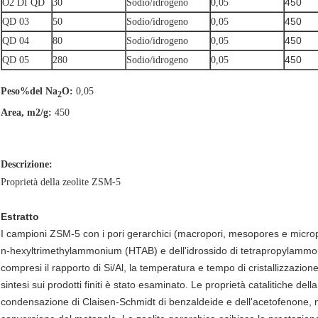
450
O2 DI QD
30
Sodio/idrogeno
0,05
450
QD 03
50
Sodio/idrogeno
0,05
450
QD 04
80
Sodio/idrogeno
0,05
450
QD 05
280
Sodio/idrogeno
0,05
Peso%del Na
O:
0,05
2
Area, m2/g:
450
Descrizione:
Proprietà della zeolite ZSM-5
Estratto
I campioni ZSM-5 con i pori gerarchici (macropori, mesopores e micropo
n-hexyltrimethylammonium (HTAB) e dell'idrossido di tetrapropylammoni
compresi il rapporto di Si/Al, la temperatura e tempo di cristallizzazio
sintesi sui prodotti finiti è stato esaminato. Le proprietà catalitiche del
condensazione di Claisen-Schmidt di benzaldeide e dell'acetofenone, 