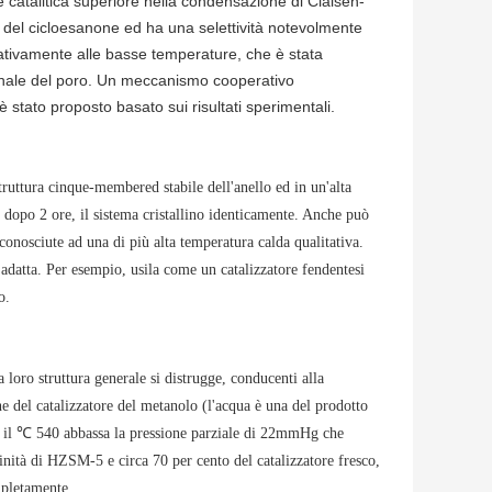
 catalitica superiore nella condensazione di Claisen-
del cicloesanone ed ha una selettività notevolmente
lativamente alle basse temperature, che è stata
sionale del poro. Un meccanismo cooperativo
 stato proposto basato sui risultati sperimentali.
truttura cinque-membered stabile dell'anello ed in un'alta
 dopo 2 ore, il sistema cristallino identicamente. Anche può
onosciute ad una di più alta temperatura calda qualitativa.
 adatta. Per esempio, usila come un catalizzatore fendentesi
o.
 loro struttura generale si distrugge, conducenti alla
e del catalizzatore del metanolo (l'acqua è una del prodotto
. il ℃ 540 abbassa la pressione parziale di 22mmHg che
nità di HZSM-5 e circa 70 per cento del catalizzatore fresco,
mpletamente.