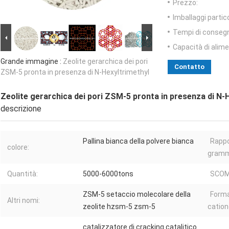
Prezzo:
Imballaggi partico
Tempi di conseg
Capacità di alim
Grande immagine :
Zeolite gerarchica dei pori
Contatto
ZSM-5 pronta in presenza di N-Hexyltrimethyl
Zeolite gerarchica dei pori ZSM-5 pronta in presenza di N-
descrizione
Pallina bianca della polvere bianca
Rapp
colore:
gramm
Quantità:
5000-6000tons
SCOM
ZSM-5 setaccio molecolare della
Forma
Altri nomi:
zeolite hzsm-5 zsm-5
cation
catalizzatore di cracking catalitico