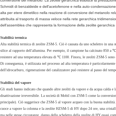
conversione del metanolo. La zeolite gerarchica esibisce la prestazione
Schmidt di benzaldeide e dell'acetofenone e nella auto-condensazione 
alta per etere dimetilico nella reazione di conversione del metanolo re
attribuita al trasporto di massa veloce nella rete gerarchica tridimen
dell'assemblea che rappresenta la formazione della zeolite gerarchica è
Stabilità termica
Alta stabilità termica di zeolite ZSM-5. Ciò è causata da uno scheletro in una s
silice al rapporto dell'allumina. Per esempio, il campione ha calcinato 850 a ℃
resistere ad una temperatura elevata di ℃ 1100. Finora, le zeoliti ZSM-5 sono c
Di conseguenza, è utilizzata nel processo ad alta temperatura è particolarmente
dell'idrocarburo, rigenerazione del catalizzatore può resistere al passo del temp
Stabilità del vapore
Gli studi hanno indicato che quando altre zeoliti da vapore e da acqua calda e la
disattivazione irreversibile. La società di Mobil con ZSM-5 come la conversion
principale). Ciò suggerisce che ZSM-5 al vapore acqueo con la buona stabilità
cuoce a vapore la colonna e la zeolite HZSM-5 di HY dopo 24 ore, una cristalli
ma nelle stesse circostanze, danno dello scheletro della zeolite di HY quasi co