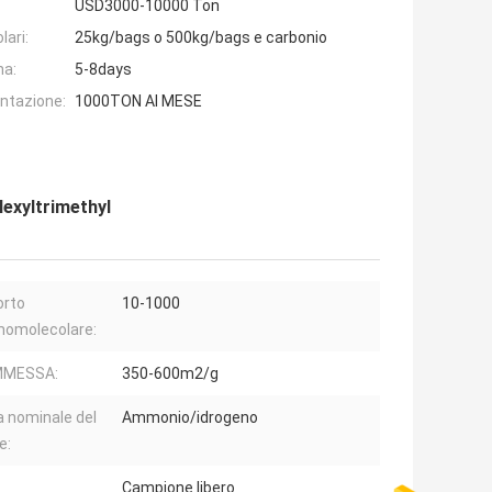
USD3000-10000 Ton
lari:
25kg/bags o 500kg/bags e carbonio
na:
5-8days
entazione:
1000TON Al MESE
Hexyltrimethyl
orto
10-1000
omolecolare:
MESSA:
350-600m2/g
 nominale del
Ammonio/idrogeno
e:
Campione libero