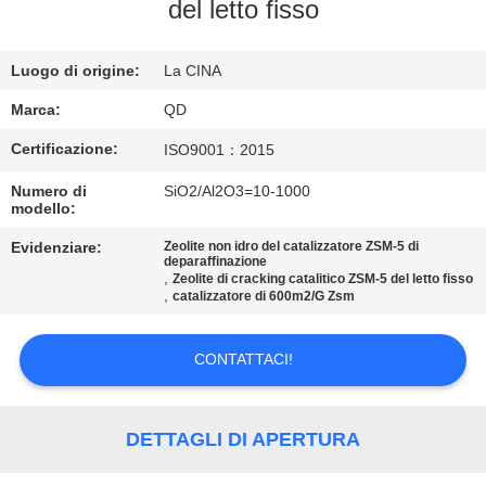
CONTROLLO
del letto fisso
DI
Luogo di origine:
La CINA
QUALITÀ
Marca:
QD
CONTATTICI
Certificazione:
ISO9001：2015
Numero di
SiO2/Al2O3=10-1000
NOTIZIE
modello:
Evidenziare:
Zeolite non idro del catalizzatore ZSM-5 di
deparaffinazione
CASI
,
Zeolite di cracking catalitico ZSM-5 del letto fisso
,
catalizzatore di 600m2/G Zsm
MAPPA
CONTATTACI!
DEL
SITO
DETTAGLI DI APERTURA