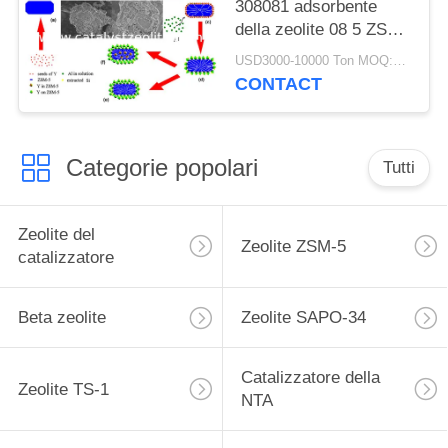
308081 adsorbente
della zeolite 08 5 ZSM-
5
USD3000-10000 Ton MOQ:1 chilogrammo
CONTACT
Categorie popolari
Tutti
Zeolite del
Zeolite ZSM-5
catalizzatore
Beta zeolite
Zeolite SAPO-34
Catalizzatore della
Zeolite TS-1
NTA