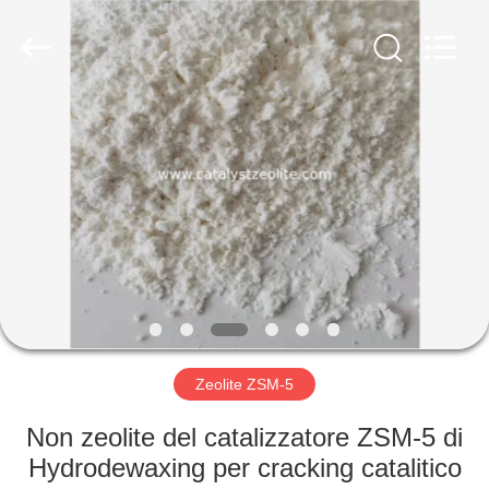
2026
CATALYSTS
GROUP
CO.,LTD.
All
Rights
Reserved.
CASA
PRODOTTI
CIRCA
NOI
GIRO
DELLA
Zeolite ZSM-5
FABBRICA
Non zeolite del catalizzatore ZSM-5 di
Hydrodewaxing per cracking catalitico