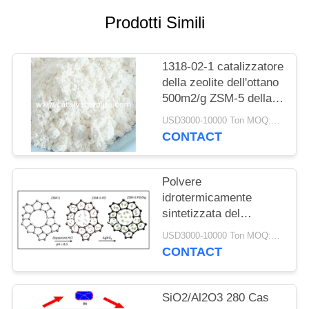
PRIVACY
Prodotti Simili
POLICY
1318-02-1 catalizzatore
della zeolite dell'ottano
500m2/g ZSM-5 della
benzina di aumento
USD3000-10000 Ton MOQ:1 chilogrammo
CONTACT
Polvere
idrotermicamente
sintetizzata del
catalizzatore di CAS
USD3000-10000 Ton MOQ:1 chilogrammo
308081-08-5 HZSM 5
CONTACT
SiO2/Al2O3 280 Cas