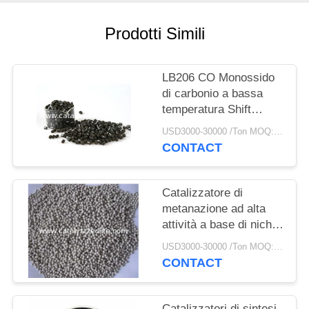
PRIVACY
POLICY
Prodotti Simili
LB206 CO Monossido
di carbonio a bassa
temperatura Shift
Catalyst
USD3000-30000 /Ton MOQ:1 CHILOGRAMMO
CONTACT
Catalizzatore di
metanazione ad alta
attività a base di nichel
per la produzione di
USD3000-30000 /Ton MOQ:1 chilogrammo
gas di sinterizzazione
CONTACT
Catalizzatori di sintesi