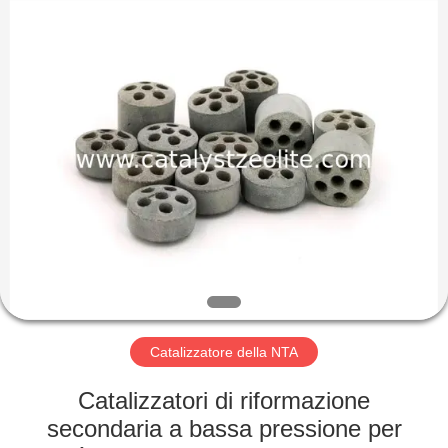
2026
CATALYSTS
GROUP
CO.,LTD.
All
Rights
Reserved.
CASA
PRODOTTI
CIRCA
NOI
GIRO
DELLA
Catalizzatore della NTA
FABBRICA
Catalizzatori di riformazione
secondaria a bassa pressione per