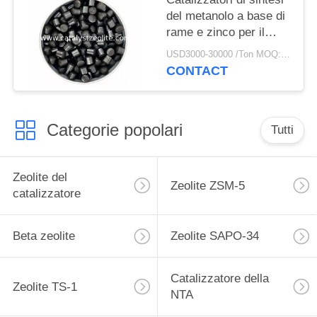
del metanolo a base di
rame e zinco per il
processo di produzione
USD3000-30000 /Ton MOQ:1 chilogrammo
del metanolo
CONTACT
Categorie popolari
Tutti
Zeolite del
Zeolite ZSM-5
catalizzatore
Beta zeolite
Zeolite SAPO-34
Catalizzatore della
Zeolite TS-1
NTA