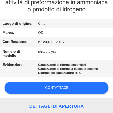
CONTROLLO
attività di preformazione in ammoniaca
o prodotto di idrogeno
DI
QUALITÀ
Luogo di origine:
Cina
CONTATTICI
Marca:
QD
Certificazione:
ISO9001：2015
NOTIZIE
Numero di
shitcatalyst
modello:
CASI
Evidenziare:
,
Catalizzatori di riforma secondari
,
Catalizzatori di riforma a bassa pressione
Riforma del catalizzatore HTS
MAPPA
CONTATTACI!
DEL
SITO
DETTAGLI DI APERTURA