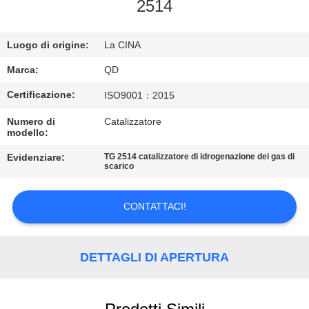
CONTROLLO
2514
DI
Luogo di origine:
La CINA
QUALITÀ
Marca:
QD
CONTATTICI
Certificazione:
ISO9001：2015
Numero di
Catalizzatore
NOTIZIE
modello:
Evidenziare:
TG 2514 catalizzatore di idrogenazione dei gas di
scarico
CASI
CONTATTACI!
MAPPA
DEL
DETTAGLI DI APERTURA
SITO