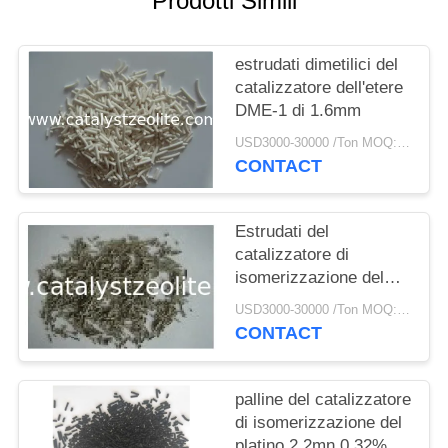
Prodotti Simili
PRIVACY
POLICY
estrudati dimetilici del
catalizzatore dell'etere
DME-1 di 1.6mm
USD3000-30000 /Ton MOQ:1 chilogrammo
CONTACT
Estrudati del
catalizzatore di
isomerizzazione del
platino SKI-110 0,046%
USD3000-30000 /Ton MOQ:1 chilogrammo
CONTACT
palline del catalizzatore
di isomerizzazione del
platino 2.2mn 0,32%