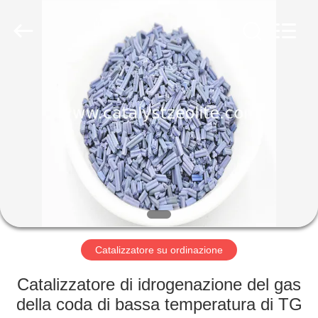
2026
CATALYSTS
GROUP
CO.,LTD.
All
Rights
Reserved.
CASA
PRODOTTI
CIRCA
NOI
GIRO
DELLA
Catalizzatore su ordinazione
FABBRICA
Catalizzatore di idrogenazione del gas
della coda di bassa temperatura di TG