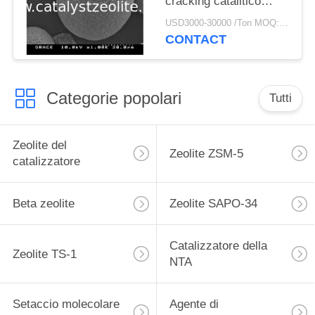
cracking catalitico
dell'alto rendimento di
USD3000-30000 /Ton MOQ:1 chilogrammo
LCO
CONTACT
Categorie popolari
Tutti
Zeolite del
Zeolite ZSM-5
catalizzatore
Beta zeolite
Zeolite SAPO-34
Catalizzatore della
Zeolite TS-1
NTA
Setaccio molecolare
Agente di