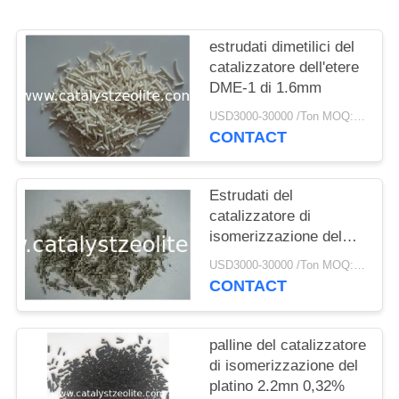
PRIVACY
POLICY
estrudati dimetilici del
catalizzatore dell'etere
DME-1 di 1.6mm
USD3000-30000 /Ton MOQ:1 chilogrammo
CONTACT
Estrudati del
catalizzatore di
isomerizzazione del
platino SKI-110 0,046%
USD3000-30000 /Ton MOQ:1 chilogrammo
CONTACT
palline del catalizzatore
di isomerizzazione del
platino 2.2mn 0,32%