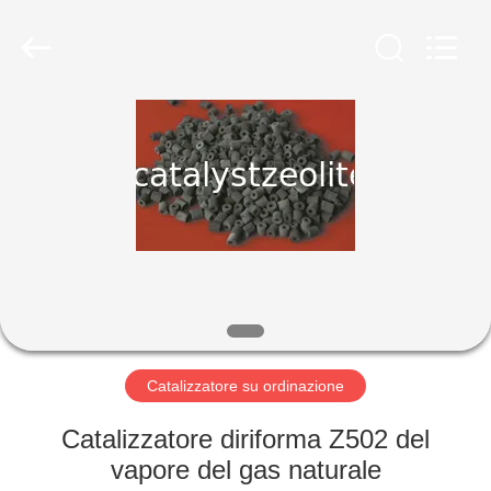
2026
CATALYSTS
GROUP
CO.,LTD.
All
Rights
Reserved.
CASA
PRODOTTI
CIRCA
NOI
GIRO
DELLA
Catalizzatore su ordinazione
FABBRICA
Catalizzatore diriforma Z502 del
vapore del gas naturale