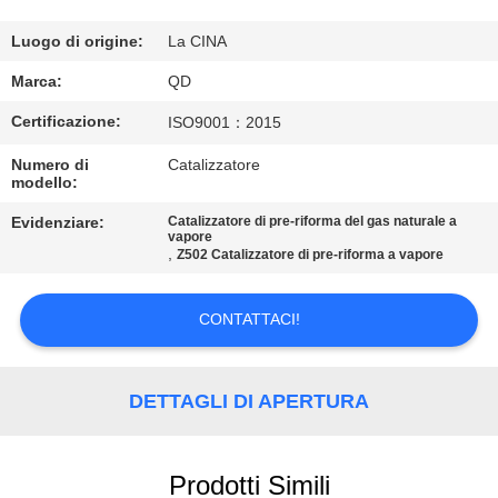
CONTROLLO
DI
Luogo di origine:
La CINA
QUALITÀ
Marca:
QD
Certificazione:
ISO9001：2015
CONTATTICI
Numero di
Catalizzatore
modello:
NOTIZIE
Evidenziare:
Catalizzatore di pre-riforma del gas naturale a
vapore
,
Z502 Catalizzatore di pre-riforma a vapore
CASI
CONTATTACI!
MAPPA
DEL
DETTAGLI DI APERTURA
SITO
Prodotti Simili