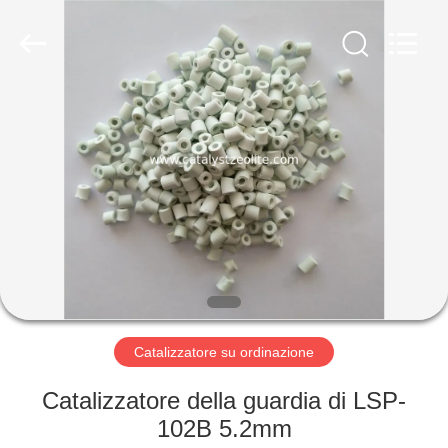
2026
CATALYSTS
GROUP
CO.,LTD.
All
Rights
Reserved.
CASA
PRODOTTI
CIRCA
NOI
GIRO
DELLA
Catalizzatore su ordinazione
FABBRICA
Catalizzatore della guardia di LSP-
102B 5.2mm