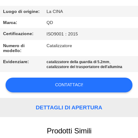
CONTROLLO
DI
Luogo di origine:
La CINA
QUALITÀ
Marca:
QD
Certificazione:
ISO9001：2015
CONTATTICI
Numero di
Catalizzatore
modello:
NOTIZIE
Evidenziare:
,
catalizzatore della guardia di 5.2mm
catalizzatore del trasportatore dell'allumina
CASI
CONTATTACI!
MAPPA
DETTAGLI DI APERTURA
DEL
SITO
Prodotti Simili