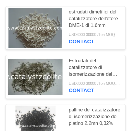
PRIVACY
POLICY
estrudati dimetilici del
catalizzatore dell'etere
DME-1 di 1.6mm
USD3000-30000 /Ton MOQ:1 chilogrammo
CONTACT
Estrudati del
catalizzatore di
isomerizzazione del
platino SKI-110 0,046%
USD3000-30000 /Ton MOQ:1 chilogrammo
CONTACT
palline del catalizzatore
di isomerizzazione del
platino 2.2mn 0,32%