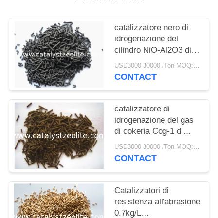
PRIVACY
POLICY
catalizzatore nero di
idrogenazione del
cilindro NiO-Al2O3 di
15mm
USD3000-30000 /Ton MOQ:1 chilogrammo
CONTACT
catalizzatore di
idrogenazione del gas
di cokeria Cog-1 di
6mm
USD3000-30000 /Ton MOQ:1 chilogrammo
CONTACT
Catalizzatori di
resistenza all'abrasione
0.7kg/L