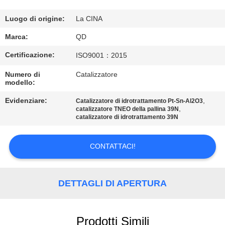
CONTROLLO
DI
Luogo di origine:
La CINA
QUALITÀ
Marca:
QD
Certificazione:
ISO9001：2015
CONTATTICI
Numero di
Catalizzatore
modello:
NOTIZIE
Evidenziare:
,
Catalizzatore di idrotrattamento Pt-Sn-Al2O3
,
catalizzatore TNEO della pallina 39N
catalizzatore di idrotrattamento 39N
CASI
CONTATTACI!
MAPPA
DEL
DETTAGLI DI APERTURA
SITO
Prodotti Simili