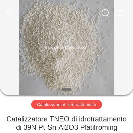
2026
CATALYSTS
GROUP
CO.,LTD.
All
Rights
Reserved.
CASA
PRODOTTI
CIRCA
NOI
GIRO
DELLA
Catalizzatore di idrotrattamento
FABBRICA
Catalizzatore TNEO di idrotrattamento
di 39N Pt-Sn-Al2O3 Platifroming