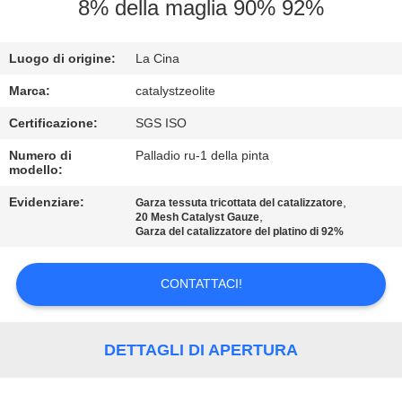
CONTROLLO
8% della maglia 90% 92%
DI
Luogo di origine:
La Cina
QUALITÀ
Marca:
catalystzeolite
CONTATTICI
Certificazione:
SGS ISO
Numero di
Palladio ru-1 della pinta
modello:
NOTIZIE
Evidenziare:
,
Garza tessuta tricottata del catalizzatore
,
20 Mesh Catalyst Gauze
CASI
Garza del catalizzatore del platino di 92%
CONTATTACI!
MAPPA
DEL
SITO
DETTAGLI DI APERTURA