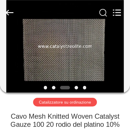
2026
CATALYSTS
GROUP
CO.,LTD.
All
Rights
Reserved.
CASA
PRODOTTI
CIRCA
NOI
GIRO
DELLA
Catalizzatore su ordinazione
FABBRICA
Cavo Mesh Knitted Woven Catalyst
Gauze 100 20 rodio del platino 10%