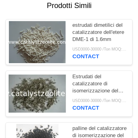
PRIVACY
Prodotti Simili
POLICY
estrudati dimetilici del
catalizzatore dell'etere
DME-1 di 1.6mm
USD3000-30000 /Ton MOQ:1 chilogrammo
CONTACT
Estrudati del
catalizzatore di
isomerizzazione del
platino SKI-110 0,046%
USD3000-30000 /Ton MOQ:1 chilogrammo
CONTACT
palline del catalizzatore
di isomerizzazione del