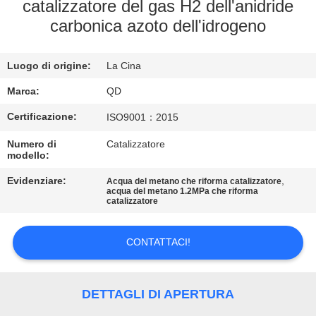
CONTROLLO
catalizzatore del gas H2 dell'anidride
carbonica azoto dell'idrogeno
DI
QUALITÀ
Luogo di origine:
La Cina
CONTATTICI
Marca:
QD
Certificazione:
ISO9001：2015
NOTIZIE
Numero di
Catalizzatore
modello:
CASI
Evidenziare:
,
Acqua del metano che riforma catalizzatore
acqua del metano 1.2MPa che riforma
catalizzatore
MAPPA
CONTATTACI!
DEL
SITO
DETTAGLI DI APERTURA