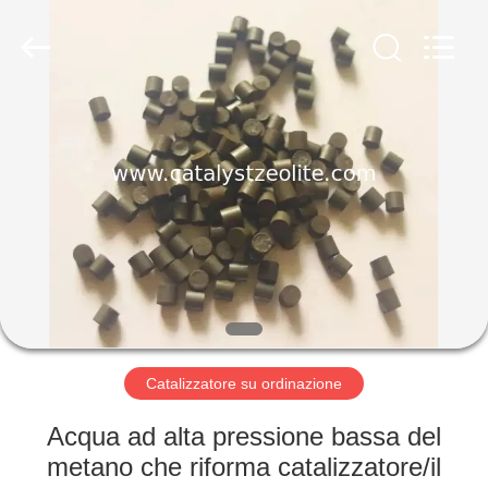
2026
CATALYSTS
GROUP
CO.,LTD.
All
Rights
Reserved.
CASA
PRODOTTI
CIRCA
NOI
GIRO
DELLA
Catalizzatore su ordinazione
FABBRICA
Acqua ad alta pressione bassa del
metano che riforma catalizzatore/il