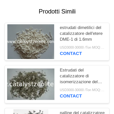
PRIVACY
POLICY
Prodotti Simili
estrudati dimetilici del
catalizzatore dell'etere
DME-1 di 1.6mm
USD3000-30000 /Ton MOQ:1 chilogrammo
CONTACT
Estrudati del
catalizzatore di
isomerizzazione del
platino SKI-110 0,046%
USD3000-30000 /Ton MOQ:1 chilogrammo
CONTACT
palline del catalizzatore