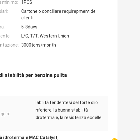
e minimo:
1PCS
lari:
Cartone o conciliare requirepment dei
clienti
na:
5-8days
ento:
L/C, T/T, Western Union
entazione:
3000tons/month
 stabilità per benzina pulita
l'abilità fendentesi del forte olio
inferiore, la buona stabilità
ggio:
idrotermale, la resistenza eccelle
tà idrotermale MAC Catalyst
,