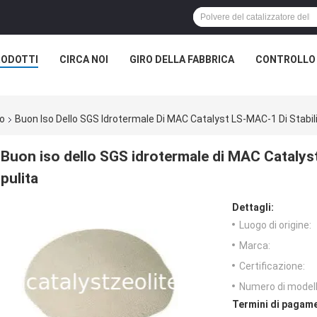
RODOTTI
CIRCA NOI
GIRO DELLA FABBRICA
CONTROLLO 
co
Buon Iso Dello SGS Idrotermale Di MAC Catalyst LS-MAC-1 Di Stabili
Buon iso dello SGS idrotermale di MAC Catalyst
pulita
Dettagli:
Luogo di origine:
Marca:
Certificazione:
Numero di modell
Termini di pagame