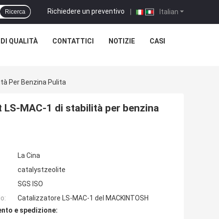
Richiedere un preventivo
|
Italian
Ricerca
DI QUALITÀ
CONTATTICI
NOTIZIE
CASI
tà Per Benzina Pulita
 LS-MAC-1 di stabilità per benzina
La Cina
catalystzeolite
SGS ISO
o:
Catalizzatore LS-MAC-1 del MACKINTOSH
nto e spedizione: