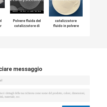
el
Polvere fluida del
catalizzatore
r
catalizzatore di
fluido in polvere
ù
cracking
di cracking
catalitico
catalitico
dell'alto
350m2/G
rendimento di
LCO
ciare messaggio