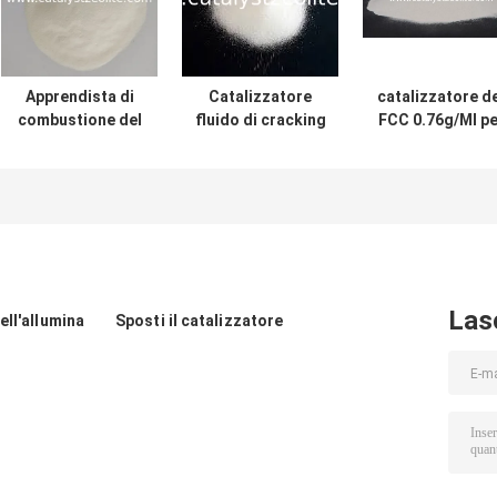
Apprendista di
Catalizzatore
catalizzatore d
combustione del
fluido di cracking
FCC 0.76g/Ml pe
sistema CO del
catalitico
consegnare pi
platino
dell'allumina del
butilene per i
FCC dell'allumina
raffinatori
di 42%
Las
ell'allumina
Sposti il catalizzatore