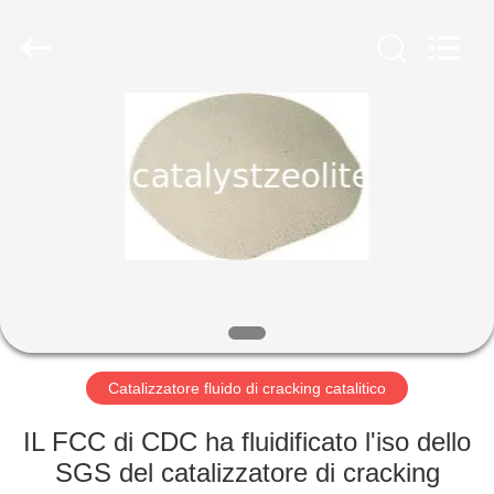
2026
CATALYSTS
GROUP
CO.,LTD.
All
Rights
Reserved.
CASA
PRODOTTI
CIRCA
NOI
GIRO
DELLA
Catalizzatore fluido di cracking catalitico
FABBRICA
IL FCC di CDC ha fluidificato l'iso dello
SGS del catalizzatore di cracking