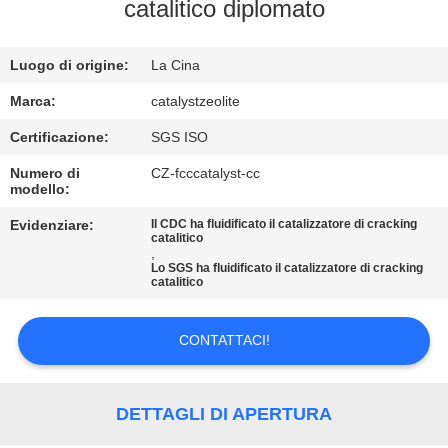
CONTROLLO
catalitico diplomato
DI
Luogo di origine:
La Cina
QUALITÀ
Marca:
catalystzeolite
CONTATTICI
Certificazione:
SGS ISO
Numero di
CZ-fcccatalyst-cc
modello:
NOTIZIE
Evidenziare:
Il CDC ha fluidificato il catalizzatore di cracking
catalitico
,
CASI
Lo SGS ha fluidificato il catalizzatore di cracking
catalitico
MAPPA
CONTATTACI!
DEL
SITO
DETTAGLI DI APERTURA