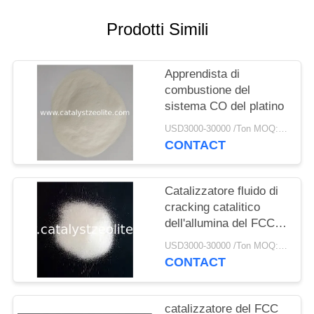
PRIVACY
POLICY
Prodotti Simili
Apprendista di
combustione del
sistema CO del platino
USD3000-30000 /Ton MOQ:1 chilogrammo
CONTACT
Catalizzatore fluido di
cracking catalitico
dell'allumina del FCC
dell'allumina di 42%
USD3000-30000 /Ton MOQ:1 chilogrammo
CONTACT
catalizzatore del FCC